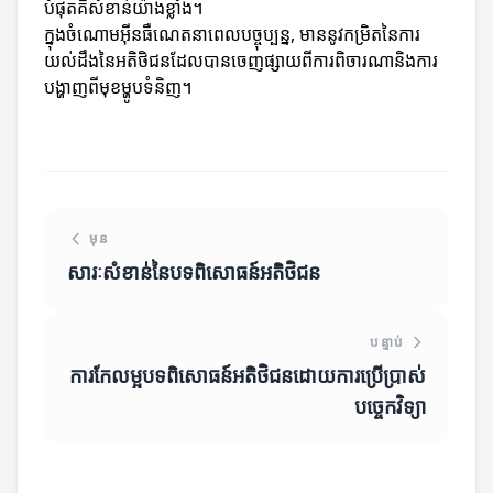
បំផុតគឺសំខាន់យ៉ាងខ្លាំង។
ក្នុងចំណោមអ៊ីនធឺណេតនាពេលបច្ចុប្បន្ន, មាននូវកម្រិតនៃការ
យល់ដឹងនៃអតិថិជនដែលបានចេញផ្សាយពីការពិចារណានិងការ
បង្ហាញពីមុខម្ហូបទំនិញ។
មុន
សារៈសំខាន់នៃបទពិសោធន៍អតិថិជន
បន្ទាប់
ការកែលម្អបទពិសោធន៍អតិថិជនដោយការប្រើប្រាស់
បច្ចេកវិទ្យា