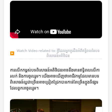
Watch Video related to: អ្វីដែលអ្នកគួរដឹងអំពីឥទ្ធិពលនៃបទ
▶
ពិសោធន៍អតិថិជន
ការលើកកម្ពស់បទពិសោធន៍អតិថិជនអាចនឹងមានឥទ្ធិពលលើកា
រលក់ និងការចូលរួម។ យើងអាចឃើញថាអាជីវកម្មដែលមានបទ
ពិសោធន៍ល្អជាច្រើនអាចជ្រៀតជ្រែកបានកាន់តែច្រើនក្នុងទីផ្សារ
ដែលពួកគេចូលរួម។