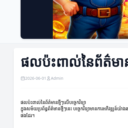
ផលប៉ះពាល់នៃព័ត៌មានថ្
2026-06-01
Admin
ផលប៉ះពាល់នៃព័ត៌មានថ្មីៗលើបច្ចេកវិទ្យា
ក្នុងសម័យប្រព័ន្ធព័ត៌មានថ្មីៗនេះ បច្ចេកវិទ្យាមានការអភិវឌ្ឍន៍យ៉
ផងដែរ។