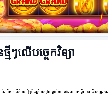
មីៗលើបច្ចេកវិទ្យា
ាងឆាប់រហ័ស។ ព័ត៌មានថ្មីៗមិនត្រឹមតែផ្តល់នូវព័ត៌មានដែលបានឆ្លើយតបនឹងតម្រូវការប