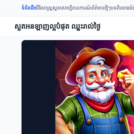
ទំព័រដើម
វិធីសាស្ត្រស្លត
សេចក្តីរាយការណ៍
ព័ត៌មានថ្មីៗ
បទពិសោធន៍អ
ស្លតអនឡាញល្អបំផុត ឈ្នះរាល់ថ្ងៃ