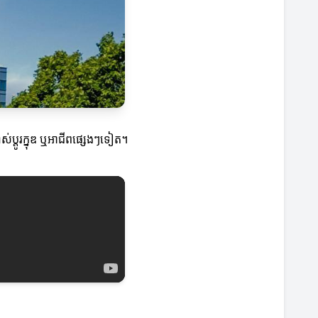
ស់ប្តូរក្នុឌ ឬអាជីពផ្សេងៗទៀត។