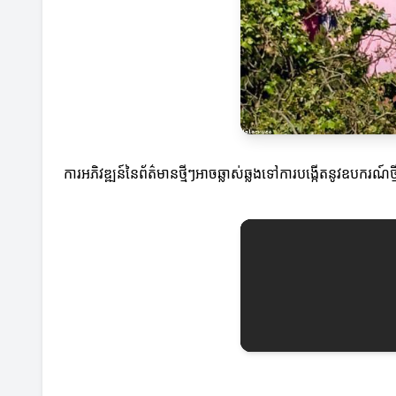
ការអភិវឌ្ឍន៍នៃព័ត៌មានថ្មីៗអាចឆ្លាស់ឆ្លងទៅការបង្កើតនូវឧបករណ៍