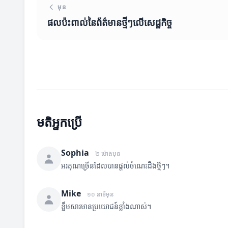
មុន
ផលប៉ះពាល់នៃព័ត៌មានថ្មីៗលើសេដ្ឋកិច្ច
មតិអ្នកប្រើ
Sophia
២ ម៉ោងមុន
អរគុណច្រើនដែលបានផ្តល់ចំណេះដឹងថ្មីៗ។
Mike
១០ នាទីមុន
ខ្លឹមសារមានប្រយោជន៍ខ្លាំងណាស់។