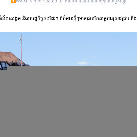
▶
Watch Video related to: ផលប៉ះពាល់នៃព័ត៌មានថ្មីៗលើបច្ចេកវិទ្យា
ិស័យសង្គម និងសេដ្ឋកិច្ចផងដែរ។ ព័ត៌មានថ្មីៗអាចជួយកែលម្អការស្រាវជ្រាវ និង