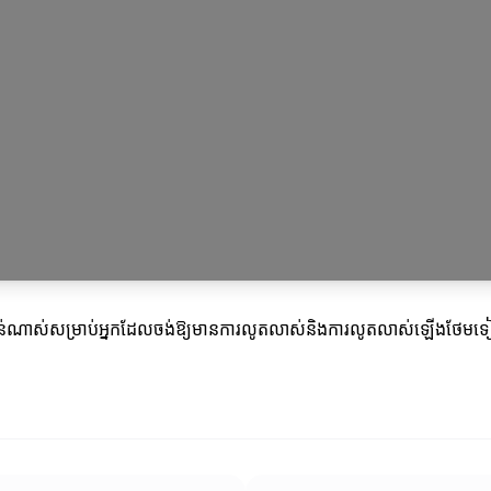
ំខាន់ណាស់សម្រាប់អ្នកដែលចង់ឱ្យមានការលូតលាស់និងការលូតលាស់ឡើងថែមទៀត។ អ្ន