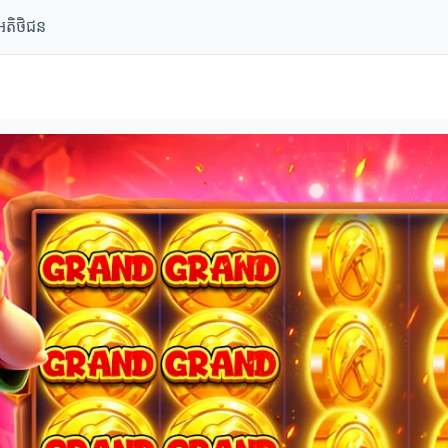
តិថិជន