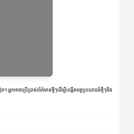
កអាចប្រើប្រាស់ព័ត៌មានថ្មីៗដើម្បីបង្កើតអត្ថប្រយោជន៍ថ្មីៗនិង