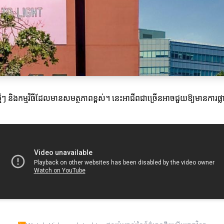
ថ្មីៗ និងកម្មវិធីដែលមានសមត្ថភាពខ្ពស់។ នេះអាជីពជាច្រើនអាចជួយឱ្យមានការផ្លា