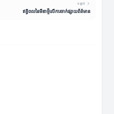
បន្ទាប់
ឥទ្ធិពលនៃមីឌា​ថ្មីលើការចាក់ផ្សាយព័ត៌មាន