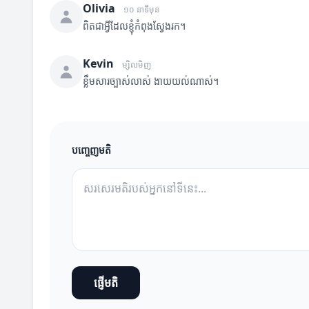
Olivia
១០ នាទីមុន
ពិតជាអ្វីដែលខ្ញុំកំពុងស្វែងរក។
Kevin
ម្សិលមិញ
ខ្លឹមសារច្បាស់លាស់ ងាយយល់ណាស់។
បញ្ចេញមតិ
ផ្ញើមតិ