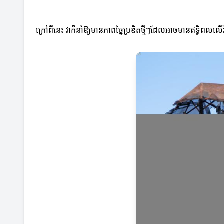
ក្រៅពីនេះ វាក៏នាំឱ្យមានភាពច្នៃប្រឌិតថ្មីៗដែលអាចមានឥទ្ធិពលលើវ