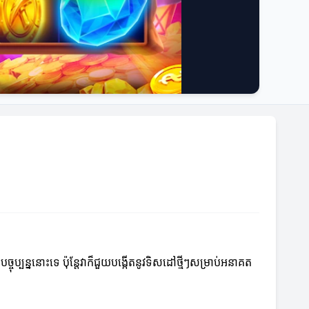
ច្ចុប្បន្ននោះទេ ប៉ុន្តែវាក៏ជួយបង្កើតនូវទិសដៅថ្មីៗសម្រាប់អនាគត