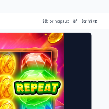
ទំព័រ principaux
អំពី
ទំនាក់ទំនង