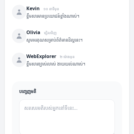
Kevin
១០ នាទីមុន
ខ្លឹមសារមានប្រយោជន៍ខ្លាំងណាស់។
Olivia
ម្សិលមិញ
សូមអរគុណសម្រាប់ព័ត៌មានដ៏ល្អនេះ។
WebExplorer
២ ម៉ោងមុន
ខ្លឹមសារច្បាស់លាស់ ងាយយល់ណាស់។
បញ្ចេញមតិ