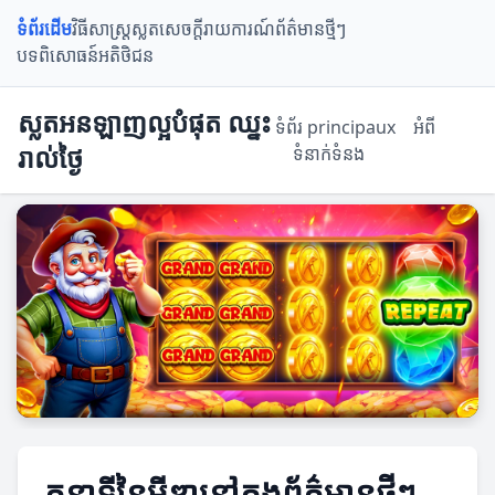
ទំព័រដើម
វិធីសាស្ត្រស្លត
សេចក្តីរាយការណ៍
ព័ត៌មានថ្មីៗ
បទពិសោធន៍អតិថិជន
ស្លតអនឡាញល្អបំផុត ឈ្នះ
ទំព័រ principaux
អំពី
រាល់ថ្ងៃ
ទំនាក់ទំនង
តួនាទីនៃមីឌានៅក្នុងព័ត៌មានថ្មីៗ