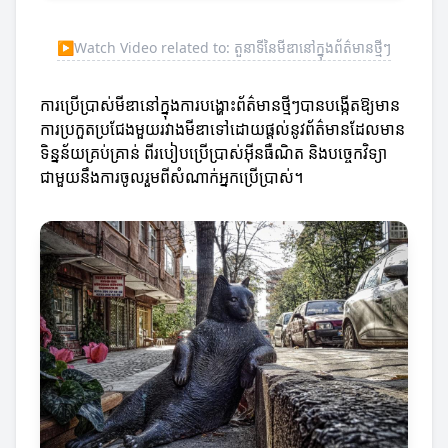
▶
Watch Video related to: តួនាទីនៃមីឌានៅក្នុងព័ត៌មានថ្មីៗ
ការប្រើប្រាស់មីឌានៅក្នុងការបង្ហោះព័ត៌មានថ្មីៗបានបង្កើតឱ្យមាន
ការប្រកួតប្រជែងមួយរវាងមីឌាទៅដោយផ្តល់នូវព័ត៌មានដែលមាន
ទិន្នន័យគ្រប់គ្រាន់ ពីរបៀបប្រើប្រាស់អ៊ីនធឺណិត និងបច្ចេកវិទ្យា
ជាមួយនឹងការចូលរួមពីសំណាក់អ្នកប្រើប្រាស់។