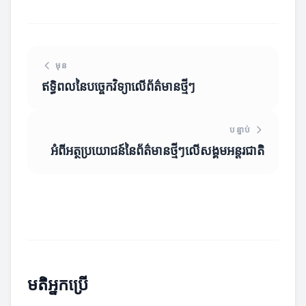
មុន
ឥទ្ធិពលនៃបច្ចេកវិទ្យាលើព័ត៌មានថ្មីៗ
បន្ទាប់
អំពីអត្ថប្រយោជន៍នៃព័ត៌មានថ្មីៗលើសង្គមអន្តរជាតិ
មតិអ្នកប្រើ