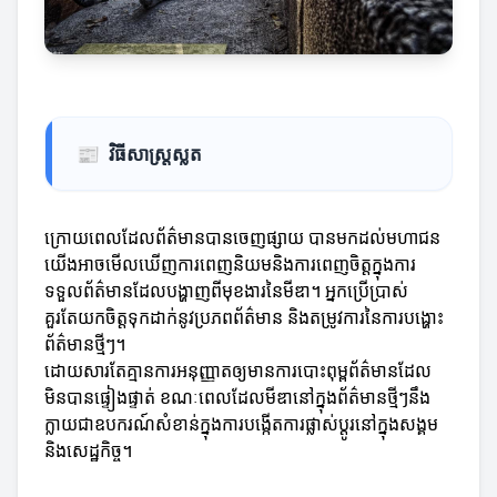
📰
វិធីសាស្ត្រស្លត
ក្រោយពេលដែលព័ត៌មានបានចេញផ្សាយ បានមកដល់មហាជន
យើងអាចមើលឃើញការពេញនិយមនិងការពេញចិត្តក្នុងការ
ទទួលព័ត៌មានដែលបង្ហាញពីមុខងារនៃមីឌា។ អ្នកប្រើប្រាស់
គួរតែយកចិត្តទុកដាក់នូវប្រភពព័ត៌មាន និងតម្រូវការនៃការបង្ហោះ
ព័ត៌មានថ្មីៗ។
ដោយសារតែគ្មានការអនុញ្ញាតឲ្យមានការបោះពុម្ពព័ត៌មានដែល
មិនបានផ្ទៀងផ្ទាត់ ខណៈពេលដែលមីឌានៅក្នុងព័ត៌មានថ្មីៗនឹង
ក្លាយជាឧបករណ៍សំខាន់ក្នុងការបង្កើតការផ្លាស់ប្តូរនៅក្នុងសង្គម
និងសេដ្ឋកិច្ច។