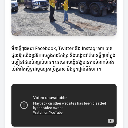
មីឌាថ្មីៗដូចជា Facebook, Twitter និង Instagram បាន
ផ្តល់ឱ្យយើងនូវឱកាសក្នុងការកែប្រែ និងបង្ហោះព័ត៌មានថ្មីៗនៅក្នុង
ល្បឿនដែលមិនធ្លាប់មាន។ នេះបានបង្កើតឱ្យមានការទំនាក់ទំនង
យ៉ាងជិតស្និទ្ធជាមួយអ្នកប្រើប្រាស់ និងអ្នកផ្តល់ព័ត៌មាន។