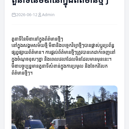
2026-06-12
Admin
តួនាទីនៃមីឌានៅក្នុងព័ត៌មានថ្មីៗ
នៅក្នុងសង្គមសម័យថ្មី មីឌានិងបច្ចេកវិទ្យាថ្មីៗបានផ្លាស់ប្តូរប្រព័ន្ធ
ផ្សព្វផ្សាយព័ត៌មាន។ ការផ្តល់ព័ត៌មានថ្មីៗត្រូវបានគេដាក់ចេញនៅ
ក្នុងចំណុចខុសៗគ្នា និងពេលវេលាដែលមិនដែលមានមុននេះ។
មីឌា​បច្ចុប្បន្នមានតួនាទីសំខាន់ក្នុងការប្រមូល និងចែករំលែក
ព័ត៌មានថ្មីៗ។