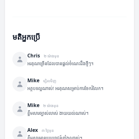
មតិអ្នកប្រើ
Chris
២ ម៉ោងមុន
អរគុណច្រើនដែលបានផ្តល់ចំណេះដឹងថ្មីៗ។
Mike
ម្សិលមិញ
អត្ថបទល្អណាស់! អរគុណសម្រាប់ការចែករំលែក។
Mike
២ ម៉ោងមុន
ខ្លឹមសារច្បាស់លាស់ ងាយយល់ណាស់។
Alex
៣ ថ្ងៃមុន
ខ្លឹមសារមានប្រយោជន៍ខ្លាំងណាស់។