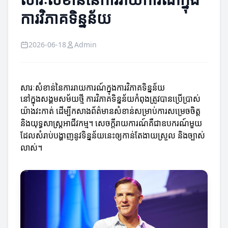
ការវិភាគទិន្នន័យ
2026-06-18
Admin
សារៈសំខាន់នៃការរាយការណ៍ក្នុងការវិភាគទិន្នន័យ
នៅក្នុងសង្គមសម័យថ្មី ការវិភាគទិន្នន័យកំពុងត្រូវបានប្រើប្រាស់
យ៉ាងវះកាត់ ដើម្បីកសាងព័ត៌មានសំខាន់សម្រាប់ការសម្រេចចិត្ត
និងយុទ្ធសាស្ត្រអាជីវកម្ម។ សេចក្តីរាយការណ៍គឺជាឧបករណ៍មួយ
ដែលសំរាប់បង្ហាញនូវទិន្នន័យនេះឲ្យកាន់តែងាយស្រួល និងច្បាស់
លាស់។