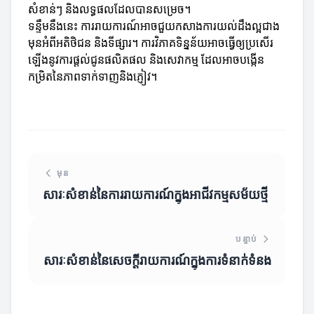
សំខាន់ៗ និងលទ្ធផលដែលបានសម្រេច។
ទន្ទឹមនឹងនេះ ការរាយការណ៍អាចជួយកសាងការយល់ដឹងល្អជាង
មុនអំពីអតិថិជន និងទីផ្សារ។ ការវិភាគទិន្នន័យអាចធ្វើឲ្យប្រសើរ
ឡើងនូវការផ្តល់ជូនផលិតផល និងសេវាកម្ម ដែលអាចបង្កើន
កម្រិតនៃភាពទាក់ទាញនិងភ្ញៀវ។
មុន
សារៈសំខាន់នៃការរាយការណ៍ក្នុងអាជីវកម្មសម័យថ្មី
បន្ទាប់
សារៈសំខាន់នៃសេចក្តីរាយការណ៍ក្នុងការទំនាក់ទំនង