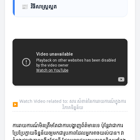
📰
វិធីសាស្ត្រស្លត
Watch Video related to: សារៈសំខាន់នៃការរាយការណ៍ក្នុងការ
▶
វិភាគទិន្នន័យ
ការរាយការណ៍មិនត្រឹមតែជាការបង្ហាញព័ត៌មានទេ ប៉ុន្តែវាជាការ
ប្រែប្រែក្លាយទិន្នន័យឲ្យមកជារូបភាពដែលអ្នកអាចយល់បាន។ វា