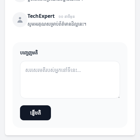
TechExpert
១០ នាទីមុន
សូមអរគុណសម្រាប់ព័ត៌មានដ៏ល្អនេះ។
បញ្ចេញមតិ
ផ្ញើមតិ