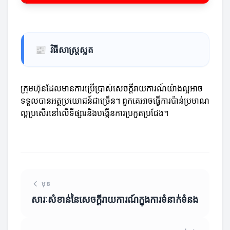
📰
វិធីសាស្ត្រស្លត
ក្រុមហ៊ុនដែលមានការប្រើប្រាស់សេចក្តីរាយការណ៍យ៉ាងល្អអាច
ទទួលបានអត្ថប្រយោជន៍ជាច្រើន។ ពួកគេអាចធ្វើការប៉ាន់ប្រមាណ
ល្អប្រសើរនៅលើទីផ្សារនិងបង្កើនការប្រកួតប្រជែង។
មុន
សារៈសំខាន់នៃសេចក្តីរាយការណ៍ក្នុងការទំនាក់ទំនង