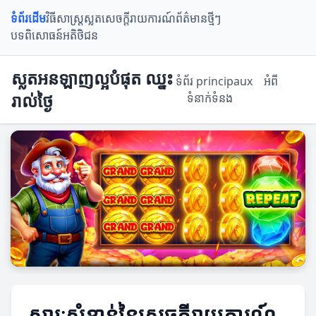
ទំព័រដើម
វិធីសាស្ត្រស្លត
សេចក្តីរាយការណ៍
ព័ត៌មានថ្មីៗ
បទពិសោធន៍អតិថិជន
ស្លតអនឡាញល្អបំផុត ឈ្នះ
ទំព័រ principaux
អំពី
រាល់ថ្ងៃ
ទំនាក់ទំនង
សារៈសំខាន់នៃសេចក្តីរាយការណ៍