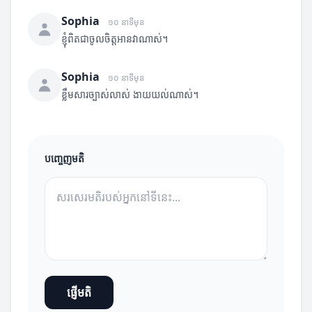
Sophia
១០ នាទីមុន
ខ្ញុំពិតជាចូលចិត្តអានវាណាស់។
Sophia
១០ នាទីមុន
ខ្លឹមសារច្បាស់លាស់ ងាយយល់ណាស់។
បញ្ចេញមតិ
ផ្ញើមតិ