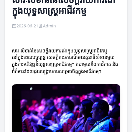
ក្នុងយុទ្ធសាស្ត្រអាជីវកម្ម
2026-06-21
Admin
សារៈសំខាន់នៃសេចក្តីរាយការណ៍ក្នុងយុទ្ធសាស្ត្រអាជីវកម្ម
នៅក្នុងពេលបច្ចុប្បន្ន សេចក្តីរាយការណ៍មានតួនាទីសំខាន់មួយ
ក្នុងការអភិវឌ្ឍន៍យុទ្ធសាស្ត្រអាជីវកម្ម។ វាជាមួយនឹងការវិភាគ និង
ព័ត៌មានដែលជួយបង្រ្កាបការសម្រេចចិត្តក្នុងអាជីវកម្ម។