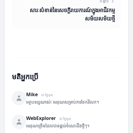
បន្ទាប់
សារៈសំខាន់នៃសេចក្តីរាយការណ៍ក្នុងអាជីវកម្ម
សម័យសម័យថ្មី
មតិអ្នកប្រើ
Mike
៣ ថ្ងៃមុន
អត្ថបទល្អណាស់! អរគុណសម្រាប់ការចែករំលែក។
WebExplorer
៣ ថ្ងៃមុន
អរគុណច្រើនដែលបានផ្តល់ចំណេះដឹងថ្មីៗ។