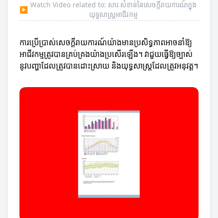
Watch Video related to: សារៈសំខាន់នៃសេចក្តីរាយការណ៍ក្នុង
▶
យុទ្ធសាស្ត្រអាជីវកម្ម
ការប្រើប្រាស់សេចក្តីរាយការណ៍យ៉ាងមានប្រសិទ្ធភាពអាចនាំឱ្យ
អាជីវកម្មត្រូវបានគ្រប់គ្រងយ៉ាងប្រសើរឡើង។ វាជួយធ្វើឱ្យច្បាស់
នូវបញ្ហាដែលត្រូវបានដោះស្រាយ និងយុទ្ធសាស្ត្រដែលត្រូវអនុវត្ត។