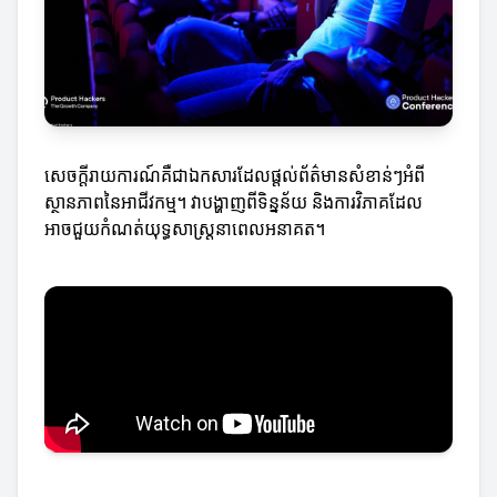
សេចក្តីរាយការណ៍គឺជាឯកសារដែលផ្តល់ព័ត៌មានសំខាន់ៗអំពី
ស្ថានភាពនៃអាជីវកម្ម។ វាបង្ហាញពីទិន្នន័យ និងការវិភាគដែល
អាចជួយកំណត់យុទ្ធសាស្ត្រនាពេលអនាគត។