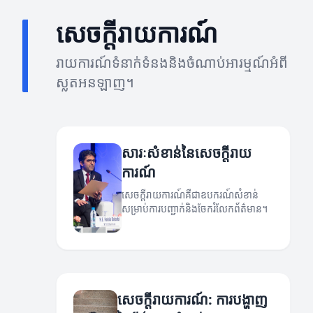
សេចក្តីរាយការណ៍
រាយការណ៍ទំនាក់ទំនងនិងចំណាប់អារម្មណ៍អំពី
ស្លតអនឡាញ។
សារៈសំខាន់នៃសេចក្តីរាយ
ការណ៍
សេចក្តីរាយការណ៍គឺជាឧបករណ៍សំខាន់
សម្រាប់ការបញ្ជាក់និងចែករំលែកព័ត៌មាន។
សេចក្តីរាយការណ៍: ការបង្ហាញ