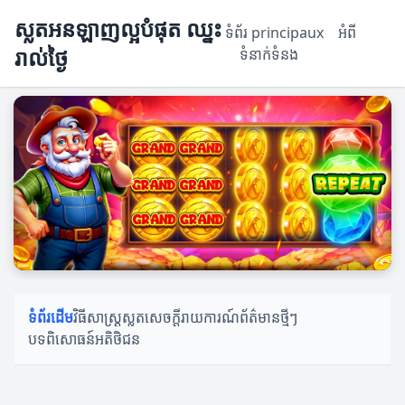
ស្លតអនឡាញល្អបំផុត ឈ្នះ
ទំព័រ principaux
អំពី
រាល់ថ្ងៃ
ទំនាក់ទំនង
ទំព័រដើម
វិធីសាស្ត្រស្លត
សេចក្តីរាយការណ៍
ព័ត៌មានថ្មីៗ
បទពិសោធន៍អតិថិជន