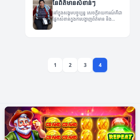
នៃព័ត៌មានសំខាន់ៗ
នៅក្នុងសង្គមបច្ចុប្បន្ន សេចក្តីរាយការណ៍គឺជា
ផ្នែកសំខាន់ក្នុងការបង្ហាញព័ត៌មាន និង
ដំណឹង។
1
2
3
4