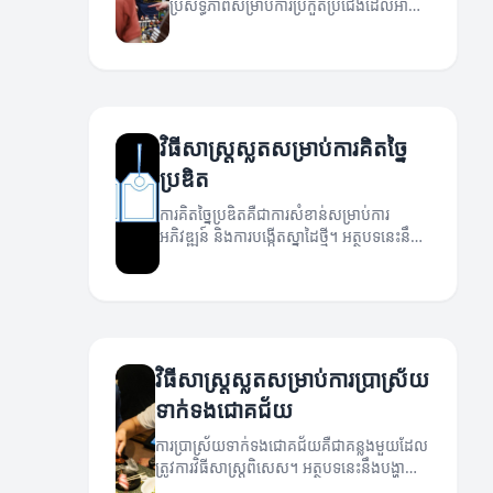
ប្រសិទ្ធភាពសម្រាប់ការប្រកួតប្រជែងដែលអាច
ជួយអ្នកឈ្នះក្នុងស្ថានភាពណាមួយ។
វិធីសាស្ត្រស្លតសម្រាប់ការគិតច្នៃ
ប្រឌិត
ការគិតច្នៃប្រឌិតគឺជាការសំខាន់សម្រាប់ការ
អភិវឌ្ឍន៍ និងការបង្កើតស្នាដៃថ្មី។ អត្ថបទនេះនឹង
ពិភាក្សាអំពីវិធីសាស្ត្រដែលអាចជួយអ្នកក្នុងការ
ពង្រឹងសមត្ថភាពនេះ។
វិធីសាស្ត្រស្លតសម្រាប់ការប្រាស្រ័យ
ទាក់ទងជោគជ័យ
ការប្រាស្រ័យទាក់ទងជោគជ័យគឺជាគន្លងមួយដែល
ត្រូវការវិធីសាស្ត្រពិសេស។ អត្ថបទនេះនឹងបង្ហាញពី
វិធីសាស្ត្រស្លតដែលអាចជួយអ្នកក្នុងការបង្កើនការ