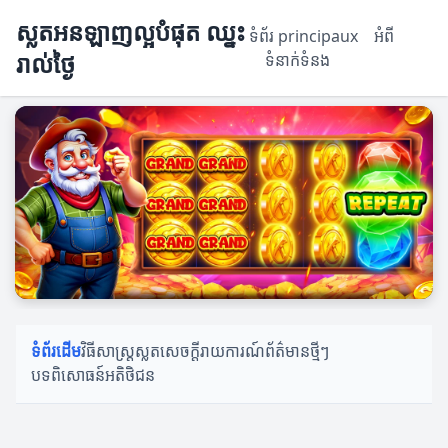
ស្លតអនឡាញល្អបំផុត ឈ្នះ
ទំព័រ principaux
អំពី
រាល់ថ្ងៃ
ទំនាក់ទំនង
ទំព័រដើម
វិធីសាស្ត្រស្លត
សេចក្តីរាយការណ៍
ព័ត៌មានថ្មីៗ
បទពិសោធន៍អតិថិជន