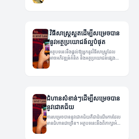
ប្រាស្រ័យទាក់ទងរបស់អ្នក។
វិធីសាស្ត្រស្លតដើម្បីសម្រេចបាន
នូវអត្ថប្រយោជន៍ល្អបំផុត
អត្ថបទនេះនឹងផ្តល់ឱ្យអ្នកនូវវិធីសាស្ត្រដែល
អាចអភិវឌ្ឍន៍គំនិត និងអត្ថប្រយោជន៍ផ្សេងៗ
នៅក្នុងជីវិតរាល់ថ្ងៃ។
ជំហានសំខាន់ៗដើម្បីសម្រេចបាន
នូវជោគជ័យ
ការសម្រេចបាននូវជោគជ័យគឺជាដំណើរការដែល
មានជំហានជាច្រើន។ អត្ថបទនេះនឹងពិភាក្សាអំពី
ជំហានសំខាន់ៗដែលនាំឲ្យមានជោគជ័យ។