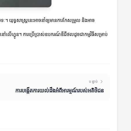
្រទៈ។ យុទ្ធសាស្ត្រនេះអាចនាំឲ្យមានការកែសម្រួល និងអាច
្នានៅលើហ្វូន។ ការប្រើប្រាស់ឧបករណ៍ឌីជីថលដូចជាកម្មវិធីសម្រាប់
បន្ទាប់
ការបង្កើតការយល់ដឹងអំពីអារម្មណ៍របស់អតិថិជន