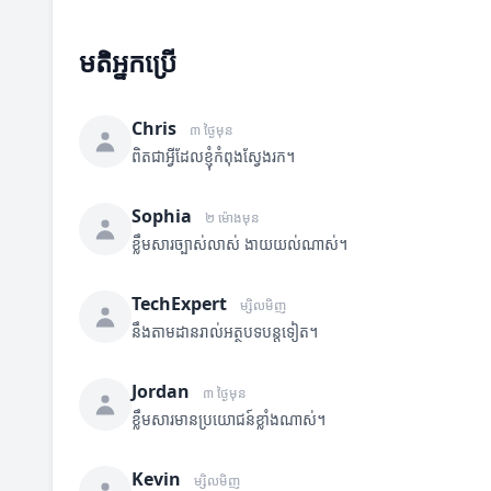
មតិអ្នកប្រើ
Chris
៣ ថ្ងៃមុន
ពិតជាអ្វីដែលខ្ញុំកំពុងស្វែងរក។
Sophia
២ ម៉ោងមុន
ខ្លឹមសារច្បាស់លាស់ ងាយយល់ណាស់។
TechExpert
ម្សិលមិញ
នឹងតាមដានរាល់អត្ថបទបន្តទៀត។
Jordan
៣ ថ្ងៃមុន
ខ្លឹមសារមានប្រយោជន៍ខ្លាំងណាស់។
Kevin
ម្សិលមិញ