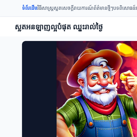
ទំព័រដើម
វិធីសាស្ត្រស្លត
សេចក្តីរាយការណ៍
ព័ត៌មានថ្មីៗ
បទពិសោធន៍អ
ស្លតអនឡាញល្អបំផុត ឈ្នះរាល់ថ្ងៃ