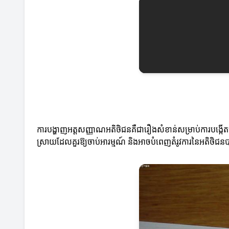
ការបង្ហាញអត្តសញ្ញាណអតិថិជនគឺជារឿងសំខាន់សម្រាប់ការបង្កើតប
ស្រាយដែលគួរឱ្យចាប់អារម្មណ៍ និងអាចបំពេញតំរូវការនៃអតិថិជន