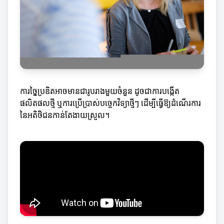
ការច្នៃប្រឌិតអាចមានជារូបរាងមួយចំនួន ដូចជាការបង្កើត
ផលិតផលថ្មី ឬការប្រើប្រាស់បច្ចេកវិទ្យាថ្មីៗ ដើម្បីធ្វើឱ្យដំណើរការ
នៃអតិថិជនកាន់តែងាយស្រួល។