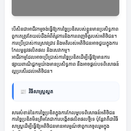
បើសិនជាអាជីវកម្មចង់ធ្វើឱ្យការច្នៃប្រឌិតរបស់ខ្លួនមានប្រសិទ្ធភាព
ពួកគេត្រូវតែយល់ដឹងអំពីតំរូវការនិងការពេញចិត្តរបស់អតិថិជន។
ការប្រើប្រាស់ការស្រាវជ្រាវ និងមតិរបស់អតិថិជនអាចជួយក្នុងការ
កែលម្អនូវផលិតផល និងសេវាកម្ម។
អាជីវកម្មដែលអាចប្រើប្រាស់ការច្នៃប្រឌិតដើម្បីធ្វើឱ្យមានការ
ផ្សាយពាណិជ្ជកម្មយ៉ាងមានប្រសិទ្ធភាព នឹងអាចផ្តល់បទពិសោធន៍
ល្អប្រសើរដល់អតិថិជន។
📰
វិធីសាស្ត្រស្លត
សារសំខាន់នៃការច្នៃប្រឌិតក្នុងការកែលម្អបទពិសោធន៍អតិថិជន
ការច្នៃប្រឌិតមិនត្រឹមតែជាការបង្កើតផលិតផលថ្មីទេ ប៉ុន្តែវាគឺជាវិធី
សាស្ត្រដើម្បីធ្វើឱ្យអតិថិជនមានអារម្មណ៍ថាពួកគេចូលរួមក្នុង