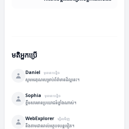
មតិអ្នកប្រើ
Daniel
មុននេះបន្តិច
សូមអរគុណសម្រាប់ព័ត៌មានដ៏ល្អនេះ។
Sophia
មុននេះបន្តិច
ខ្លឹមសារមានប្រយោជន៍ខ្លាំងណាស់។
WebExplorer
ម្សិលមិញ
នឹងតាមដានរាល់អត្ថបទបន្តទៀត។