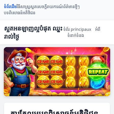
ទំព័រដើម
វិធីសាស្ត្រស្លត
សេចក្តីរាយការណ៍
ព័ត៌មានថ្មីៗ
បទពិសោធន៍អតិថិជន
ស្លតអនឡាញល្អបំផុត ឈ្នះ
ទំព័រ principaux
អំពី
រាល់ថ្ងៃ
ទំនាក់ទំនង
ការកែលម្អបទពិសោធន៍អតិថិជន