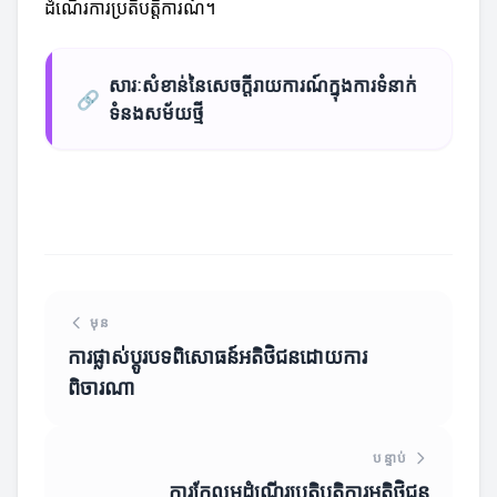
ដំណើរការប្រតិបត្តិការណ៍។
សារៈសំខាន់នៃសេចក្តីរាយការណ៍ក្នុងការទំនាក់
🔗
ទំនងសម័យថ្មី
មុន
ការផ្លាស់ប្តូរបទពិសោធន៍អតិថិជនដោយការ
ពិចារណា
បន្ទាប់
ការកែលម្អដំណើរប្រតិបត្តិការអតិថិជន