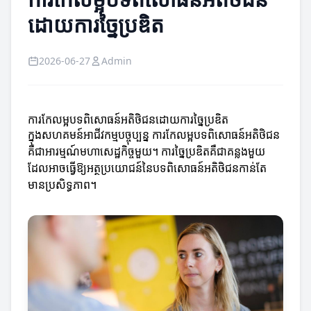
ដោយការច្នៃប្រឌិត
2026-06-27
Admin
ការកែលម្អបទពិសោធន៍អតិថិជនដោយការច្នៃប្រឌិត
ក្នុងសហគមន៍អាជីវកម្មបច្ចុប្បន្ន ការកែលម្អបទពិសោធន៍អតិថិជន
គឺជាអារម្មណ៍មហាសេដ្ឋកិច្ចមួយ។ ការច្នៃប្រឌិតគឺជាគន្លងមួយ
ដែលអាចធ្វើឱ្យអត្ថប្រយោជន៍នៃបទពិសោធន៍អតិថិជនកាន់តែ
មានប្រសិទ្ធភាព។