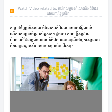
Watch Video related to: ការកែលម្អបទពិសោធន៍អតិថិជន
▶
ដោយការច្នៃប្រឌិត
គម្រោងច្នៃប្រឌិតនានា ចំណែកអតិថិជនអាចមានឥទ្ធិពលធំ
លើការសម្រេចចិត្តរបស់ពួកគេ។ ដូចនេះ ការបង្កើតនូវបទ
ពិសោធន៍ដែលផ្តល់អោយអតិថិជនមានអារម្មណ៍ថាពួកគេចូលរួម
នឹងជាមូលដ្ឋានសំខាន់មួយសម្រាប់អាជីវកម្ម។