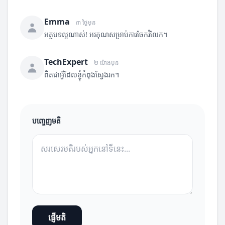
Emma
៣ ថ្ងៃមុន
អត្ថបទល្អណាស់! អរគុណសម្រាប់ការចែករំលែក។
TechExpert
២ ម៉ោងមុន
ពិតជាអ្វីដែលខ្ញុំកំពុងស្វែងរក។
បញ្ចេញមតិ
ផ្ញើមតិ