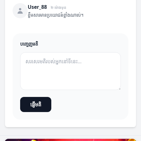
User_88
២ ម៉ោងមុន
ខ្លឹមសារមានប្រយោជន៍ខ្លាំងណាស់។
បញ្ចេញមតិ
ផ្ញើមតិ