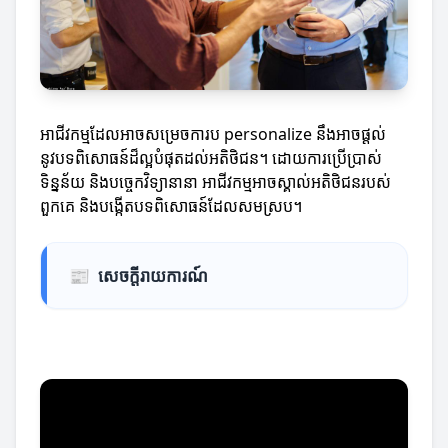
អាជីវកម្មដែលអាចសម្រេចការប personalize នឹងអាចផ្តល់
នូវបទពិសោធន៍ដ៏ល្អបំផុតដល់អតិថិជន។ ដោយការប្រើប្រាស់
ទិន្នន័យ និងបច្ចេកវិទ្យានានា អាជីវកម្មអាចស្គាល់អតិថិជនរបស់
ពួកគេ និងបង្កើតបទពិសោធន៍ដែលសមស្រប។
📰
សេចក្តីរាយការណ៍