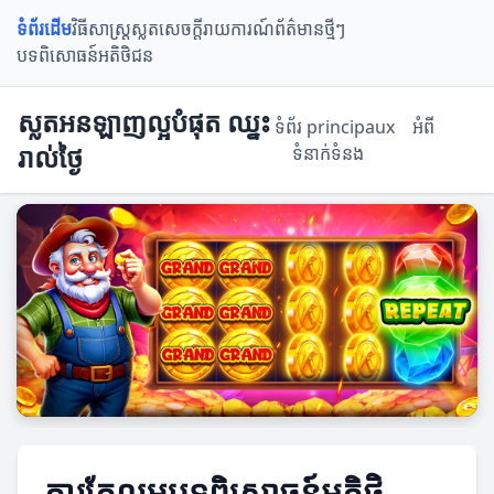
ទំព័រដើម
វិធីសាស្ត្រស្លត
សេចក្តីរាយការណ៍
ព័ត៌មានថ្មីៗ
បទពិសោធន៍អតិថិជន
ស្លតអនឡាញល្អបំផុត ឈ្នះ
ទំព័រ principaux
អំពី
រាល់ថ្ងៃ
ទំនាក់ទំនង
ការកែលម្អបទពិសោធន៍អតិថិ