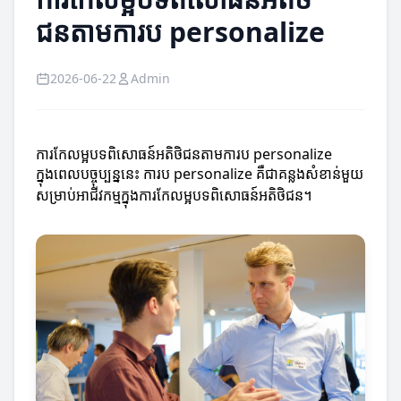
ជនតាមការប personalize
2026-06-22
Admin
ការកែលម្អបទពិសោធន៍អតិថិជនតាមការប personalize
ក្នុងពេលបច្ចុប្បន្ននេះ ការប personalize គឺជា​គន្លងសំខាន់មួយ
សម្រាប់អាជីវកម្មក្នុងការកែលម្អបទពិសោធន៍អតិថិជន។