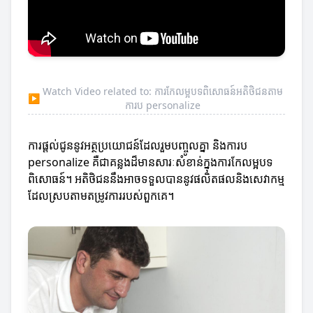
Watch Video related to: ការកែលម្អបទពិសោធន៍អតិថិជនតាម
▶
ការប personalize
ការផ្តល់ជូននូវអត្ថប្រយោជន៍ដែលរួមបញ្ចូលគ្នា និងការប
personalize គឺជាគន្លងដ៏មានសារៈសំខាន់ក្នុងការកែលម្អបទ
ពិសោធន៍។ អតិថិជននឹងអាចទទួលបាននូវផលិតផលនិងសេវាកម្ម
ដែលស្របតាមតម្រូវការរបស់ពួកគេ។