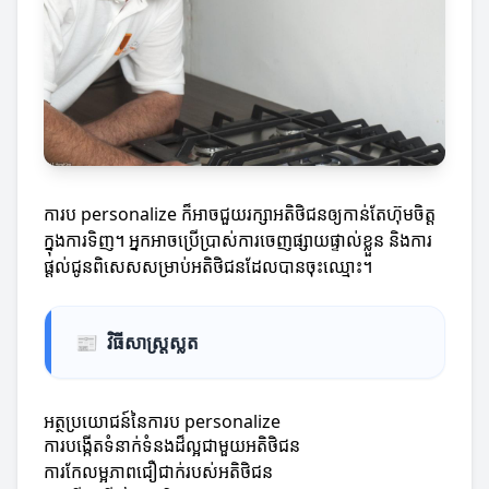
ការប personalize ក៏អាចជួយរក្សាអតិថិជនឲ្យកាន់តែហ៊ុមចិត្ត
ក្នុងការទិញ។ អ្នកអាចប្រើប្រាស់ការចេញផ្សាយផ្ទាល់ខ្លួន និងការ
ផ្តល់ជូនពិសេសសម្រាប់អតិថិជនដែលបានចុះឈ្មោះ។
📰
វិធីសាស្ត្រស្លត
អត្ថប្រយោជន៍នៃការប personalize
ការបង្កើតទំនាក់ទំនងដ៏ល្អជាមួយអតិថិជន
ការកែលម្អភាពជឿជាក់របស់អតិថិជន