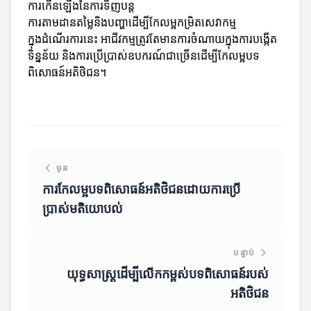
ការកើនឡើងនៃការទិញបន្ត
ការតាមដានតម្លៃនិងបញ្ហាដើម្បីកែលម្អកម្រិតសេវាកម្ម
ក្នុងដំណើរការនេះ អាជីវកម្មត្រូវតែមានការចំណាយក្នុងការបង្កើត
ទិន្នន័យ និងការប្រើប្រាស់ឧបករណ៍ជាច្រើនដើម្បីកែលម្អបទ
ពិសោធន៍អតិថិជន។
មុន
ការកែលម្អបទពិសោធន៍អតិថិជនដោយការប្រើ
ប្រាស់មតិយោបល់
បន្ទាប់
យុទ្ធសាស្ត្រដើម្បីលើកកម្ពស់បទពិសោធន៍របស់
អតិថិជន