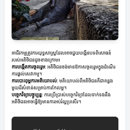
អាជីវកម្មត្រូវការយុទ្ធសាស្ត្រដែលអាចជួយបង្កើនបទពិសោធន៍
របស់អតិថិជនដូចខាងក្រោម៖
ការបង្កើតការចូលរួម
: អតិថិជនចង់មានឱកាសចូលរួមក្នុងដំណើរ
ការផ្ដល់សេវាកម្ម។
ការបោះពុម្ពការមតិយោបល់
: មតិយោបល់ពីអតិថិជនគឺជាគន្លង
មួយដ៏សំខាន់សម្រាប់ការកែលម្អ។
បច្ចេកវិទ្យាបច្ចុប្បន្ន
: ការប្រើប្រាស់បច្ចេកវិទ្យាដែលទាក់ទងនឹង
អតិថិជនអាចធ្វើឱ្យមានការអប់រំល្អប្រសើរ។