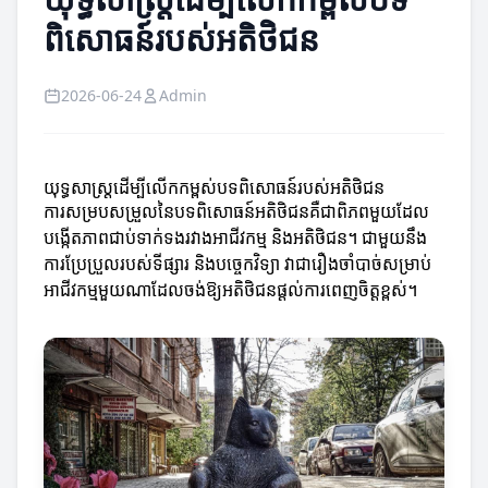
ពិសោធន៍របស់អតិថិជន
2026-06-24
Admin
យុទ្ធសាស្ត្រដើម្បីលើកកម្ពស់បទពិសោធន៍របស់អតិថិជន
ការសម្របសម្រួលនៃបទពិសោធន៍អតិថិជនគឺជាពិភពមួយដែល
បង្កើតភាពជាប់ទាក់ទងរវាងអាជីវកម្ម និងអតិថិជន។ ជាមួយនឹង
ការប្រែប្រួលរបស់ទីផ្សារ និងបច្ចេកវិទ្យា វាជារឿងចាំបាច់សម្រាប់
អាជីវកម្មមួយណាដែលចង់ឱ្យអតិថិជនផ្ដល់ការពេញចិត្តខ្ពស់។