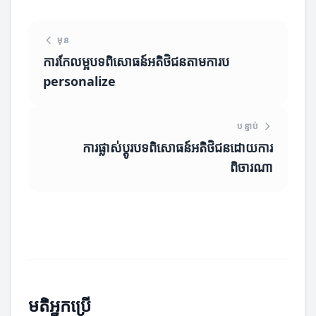
មុន
ការកែលម្អបទពិសោធន៍អតិថិជនតាមការប
personalize
បន្ទាប់
ការផ្លាស់ប្តូរបទពិសោធន៍អតិថិជនដោយការ
ពិចារណា
មតិអ្នកប្រើ