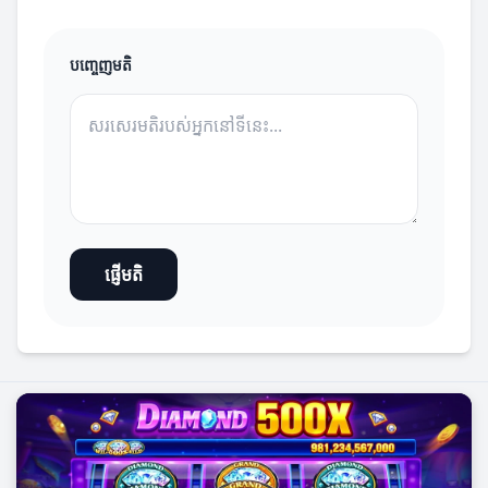
បញ្ចេញមតិ
ផ្ញើមតិ