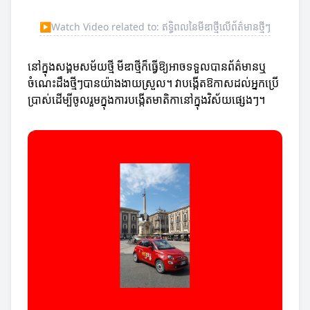
▶
Watch Video related to: ឥទ្ធិពលនៃមីឌាថ្មីលើព័ត៌មានថ្មីៗ
នៅក្នុងសង្គមសម័យថ្មី មីឌាថ្មីក៏ធ្វើឱ្យអាចទទួលបានព័ត៌មានឬ
ចំណេះដឹងថ្មីៗបានយ៉ាងងាយស្រួល។ វាបង្កើតឱកាសដល់អ្នកប្រើ
ប្រាស់ដើម្បីចូលរួមក្នុងការបង្កើតមាតិកានៅក្នុងវិស័យផ្សេងៗ។