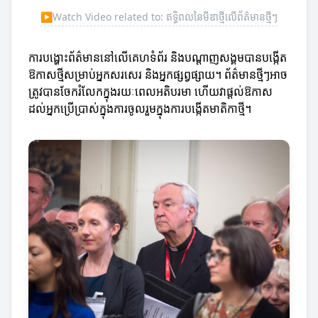
▶
Watch Video related to: ឥទ្ធិពលនៃមីឌាថ្មីលើព័ត៌មានថ្មីៗ
ការបង្ហោះព័ត៌មាននៅលើគេហទំព័រ និងបណ្តាញសង្គមបានបង្កើត
ឱកាសថ្មីសម្រាប់អ្នកសរសេរ និងអ្នកផ្សព្វផ្សាយ។ ព័ត៌មានថ្មីៗអាច
ត្រូវបានចែករំលែកក្នុងរយៈពេលអតិបរមា ហើយវាផ្តល់ឱកាស
ដល់អ្នកប្រើប្រាស់ក្នុងការចូលរួមក្នុងការបង្កើតមាតិកាថ្មី។