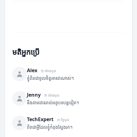
មតិអ្នកប្រើ
Alex
២ ម៉ោងមុន
ខ្ញុំពិតជាចូលចិត្តអានវាណាស់។
Jenny
២ ម៉ោងមុន
នឹងតាមដានរាល់អត្ថបទបន្តទៀត។
TechExpert
៣ ថ្ងៃមុន
ពិតជាអ្វីដែលខ្ញុំកំពុងស្វែងរក។