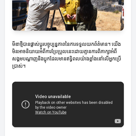
មីឌាថ្មីបានផ្លាស់ប្តូរបច្ចុប្បន្នភាពនៃការទទួលយកព័ត៌មាន។ យើង
មិនអាចនិយាយអំពីការប្រែប្រួលនេះដោយគ្មានការពិភាក្សាអំពី
សង្គមបណ្តាញនិងប្លុកដែលមានឥទ្ធិពលយ៉ាងខ្លាំងនៅលើអ្នកប្រើ
ប្រាស់។