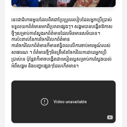
នេះជាជំហានមួយដែលពិតជាប្រែប្រួលរបៀបដែលអ្នកប្រើប្រាស់
ទទួលយកព័ត៌មានមកពីប្រភពផ្សេងៗ។ សង្គមបានបង្កើតឱកាស
ថ្មីៗសម្រាប់ការស្វែងរកព័ត៌មានដែលមិនមានសម័យទេ។
ការប៉ះពាល់នៃការចែករំលែកព័ត៌មាន
ការចែករំលែកព័ត៌មានក៏មានឥទ្ធិពលលើការចាប់អារម្មណ៍របស់
សាធារណៈ។ ព័ត៌មានថ្មីៗមិនត្រឹមតែចែករំលែកដោយអ្នកប្រើ
ប្រាស់ទេ ប៉ុន្តែវាក៏អាចបង្កើតជាមេរៀនល្អសម្រាប់ការស្វែងយល់
អំពីសង្គម និងបញ្ហាផ្សេងៗដែលកើតមាន។