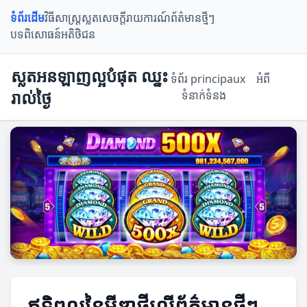
ទំព័រដើម
វិធីសាស្ត្រស្លត
សេចក្តីរាយការណ៍
ព័ត៌មានថ្មីៗ
បទពិសោធន៍អតិថិជន
ស្លតអនឡាញល្អបំផុត ឈ្នះ
ទំព័រ principaux
អំពី
រាល់ថ្ងៃ
ទំនាក់ទំនង
ឥទ្ធិពលនៃមីឌាថ្មីលើព័ត៌មានថ្មីៗ