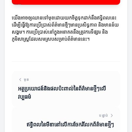
យើងអាចឲ្យឈានទៅមុខដោយយកចិត្តទុកដាក់នឹងឥទ្ធិពលនេះ
ដើម្បីធ្វើឱ្យការប្រើប្រាស់ព័ត៌មានថ្មីៗមានប្រសិទ្ធភាព និងមានន័យ
សង្គម។ ការប្រើប្រាស់នៅក្នុងអនាគតនឹងត្រូវការទីផ្សារ និង
ភូមិសាស្ត្រដែលសមស្របសម្រាប់ព័ត៌មាននេះ។
មុន
អត្ថប្រយោជន៍និងផលប៉ះពាល់នៃព័ត៌មានថ្មីៗលើ
វប្បធម៌
បន្ទាប់
ឥទ្ធិពលនៃមីឌានៅលើការចែករំលែកព័ត៌មានថ្មីៗ