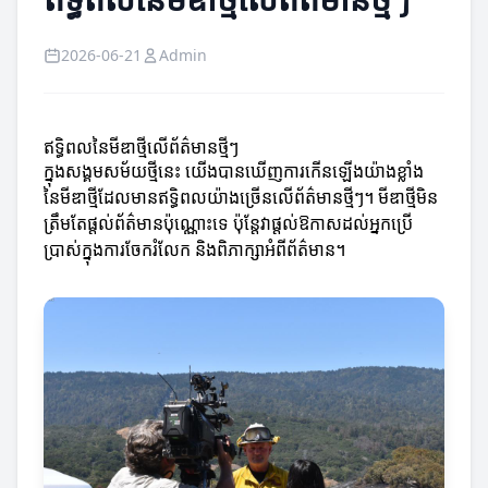
2026-06-21
Admin
ឥទ្ធិពលនៃមីឌាថ្មីលើព័ត៌មានថ្មីៗ
ក្នុងសង្គមសម័យថ្មីនេះ យើងបានឃើញការកើនឡើងយ៉ាងខ្លាំង
នៃមីឌាថ្មីដែលមានឥទ្ធិពលយ៉ាងច្រើនលើព័ត៌មានថ្មីៗ។ មីឌាថ្មីមិន
ត្រឹមតែផ្តល់ព័ត៌មានប៉ុណ្ណោះទេ ប៉ុន្តែវាផ្តល់ឱកាសដល់អ្នកប្រើ
ប្រាស់ក្នុងការចែករំលែក និងពិភាក្សាអំពីព័ត៌មាន។