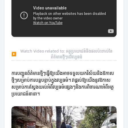
Watch Video related to: អត្ថប្រយោជន៍និងផលប៉ះពាល់នៃ
▶
ព័ត៌មានថ្មីៗលើវប្បធម៌
ការបញ្ជូនព័ត៌មានថ្មីៗធ្វើឱ្យយើងអាចទទួលយកវិស័យនិងឱកាស
ថ្មីៗសម្រាប់ការបន្តបន្ទាប់ក្នុងវប្បធម៌។ វាផ្តល់ឱ្យយើងនូវឱកាស
សម្រាប់ការស្វែងយល់អំពីវប្បធម៌ផ្សេងៗនិងការពិចារណាអំពីអត្ថ
ប្រយោជន៍នានា។