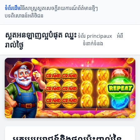
ទំព័រដើម
វិធីសាស្ត្រស្លត
សេចក្តីរាយការណ៍
ព័ត៌មានថ្មីៗ
បទពិសោធន៍អតិថិជន
ស្លតអនឡាញល្អបំផុត ឈ្នះ
ទំព័រ principaux
អំពី
រាល់ថ្ងៃ
ទំនាក់ទំនង
អត្ថប្រយោជន៍និងផលប៉ះពាល់នៃ